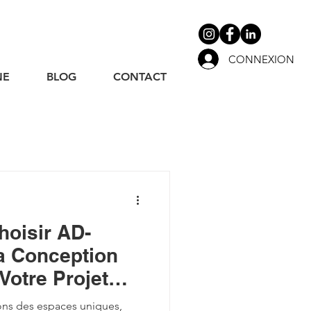
CONNEXION
NE
BLOG
CONTACT
hoisir AD-
a Conception
Votre Projet
t de Design
ns des espaces uniques,