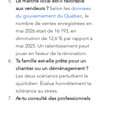
Le marché local est-il favorable 
aux vendeurs ?
 Selon les 
données 
du gouvernement du Québec
, le 
nombre de ventes enregistrées en 
mai 2026 était de 16 193, en 
diminution de 12,6 % par rapport à 
mai 2025. Un ralentissement peut 
jouer en faveur de la rénovation.
Ta famille est-elle prête pour un 
chantier ou un déménagement ?
Les deux scénarios perturbent le 
quotidien. Évalue honnêtement ta 
tolérance au stress.
As-tu consulté des professionnels 
?
 Un courtier pour l'évaluation de 
marché et un architecte d'intérieur 
pour le potentiel de rénovation : 
ces deux avis sont 
complémentaires.